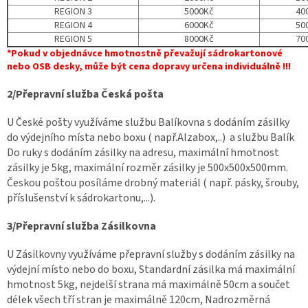
REGION 3
5000Kč
400
REGION 4
6000Kč
500
REGION 5
8000Kč
700
*Pokud v objednávce hmotnostně převažují sádrokartonové
nebo OSB desky, může být cena dopravy určena individuálně !!!
2/Přepravní služba Česká pošta
U České pošty využíváme službu Balíkovna s dodáním zásilky
do výdejního místa nebo boxu ( např.Alzabox,..) a službu Balík
Do ruky s dodáním zásilky na adresu, maximální hmotnost
zásilky je 5kg, maximální rozměr zásilky je 500x500x500mm.
Českou poštou posíláme drobný materiál ( např. pásky, šrouby,
příslušenství k sádrokartonu,...).
3/Přepravní služba Zásilkovna
U Zásilkovny využíváme přepravní služby s dodáním zásilky na
výdejní místo nebo do boxu, Standardní zásilka má maximální
hmotnost 5kg, nejdelší strana má maximálně 50cm a součet
délek všech tří stran je maximálně 120cm, Nadrozměrná