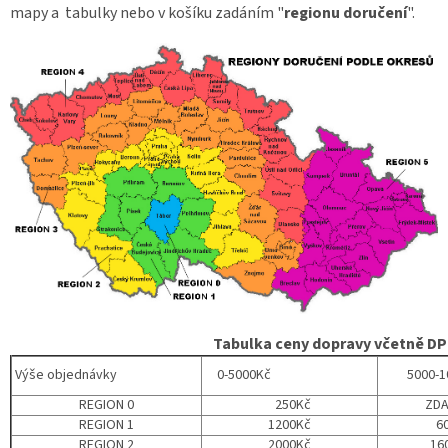
mapy a tabulky nebo v košíku zadáním "
regionu
doručení
".
Tabulka ceny dopravy včetně DPH
Výše objednávky
0-5000Kč
5000-1
REGION 0
250Kč
ZD
REGION 1
1200Kč
60
REGION 2
2000Kč
160