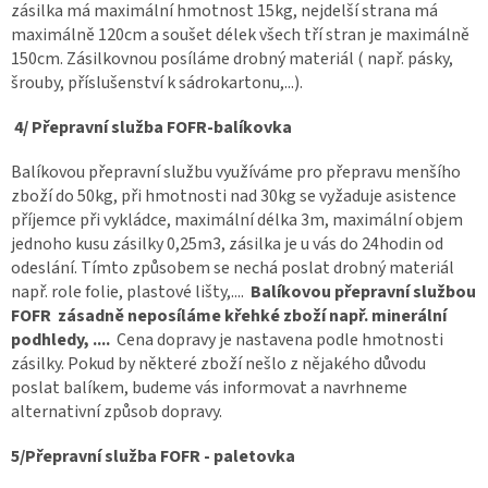
zásilka má maximální hmotnost 15kg, nejdelší strana má
maximálně 120cm a soušet délek všech tří stran je maximálně
150cm. Zásilkovnou posíláme drobný materiál ( např. pásky,
šrouby, příslušenství k sádrokartonu,...).
4/ Přepravní služba FOFR-balíkovka
Balíkovou přepravní službu využíváme pro přepravu menšího
zboží do 50kg, při hmotnosti nad 30kg se vyžaduje asistence
příjemce při vykládce, maximální délka 3m, maximální objem
jednoho kusu zásilky 0,25m3, zásilka je u vás do 24hodin od
odeslání. Tímto způsobem se nechá poslat drobný materiál
např. role folie, plastové lišty,....
Balíkovou přepravní službou
FOFR zásadně neposíláme křehké zboží např. minerální
podhledy, ....
Cena dopravy je nastavena podle hmotnosti
zásilky. Pokud by některé zboží nešlo z nějakého důvodu
poslat balíkem, budeme vás informovat a navrhneme
alternativní způsob dopravy.
5/Přepravní služba FOFR - paletovka