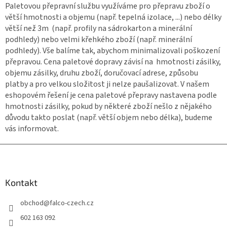
Paletovou přepravní službu využíváme pro přepravu zboží o
větší hmotnosti a objemu (např. tepelná izolace, ...) nebo délky
větší než 3m (např. profily na sádrokarton a minerální
podhledy) nebo velmi křehkého zboží (např. minerální
podhledy). Vše balíme tak, abychom minimalizovali poškození
přepravou. Cena paletové dopravy závisí na hmotnosti zásilky,
objemu zásilky, druhu zboží, doručovací adrese, způsobu
platby a pro velkou složitost ji nelze paušalizovat. V našem
eshopovém řešení je cena paletové přepravy nastavena podle
hmotnosti zásilky, pokud by některé zboží nešlo z nějakého
důvodu takto poslat (např. větší objem nebo délka), budeme
vás informovat.
Z
á
p
a
Kontakt
t
obchod
@
falco-czech.cz
í
602 163 092