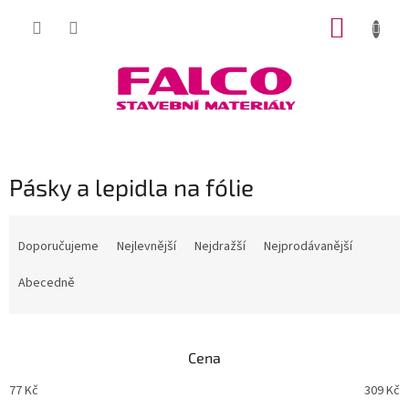
Přejít
NÁKUP
na
obsah
KOŠÍK
Pásky a lepidla na fólie
Ř
a
Doporučujeme
Nejlevnější
Nejdražší
Nejprodávanější
z
e
Abecedně
n
í
p
Cena
r
o
77
Kč
309
Kč
d