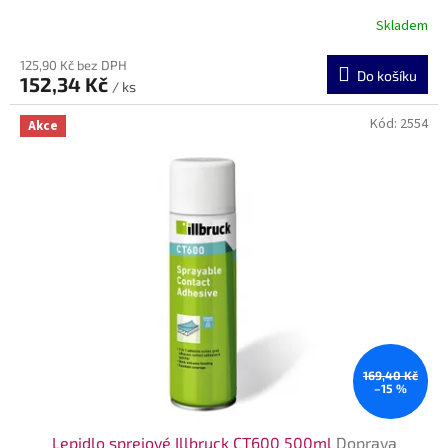
Skladem
125,90 Kč bez DPH
Do košíku
152,34 Kč
/ ks
Kód:
2554
Akce
169,40 Kč
–15 %
Lepidlo sprejové Illbruck CT600 500ml
Doprava