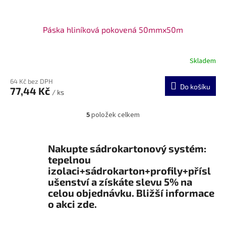
Páska hliníková pokovená 50mmx50m
Skladem
64 Kč bez DPH
Do košíku
77,44 Kč
/ ks
5
položek celkem
O
v
l
á
Nakupte sádrokartonový systém:
d
tepelnou
a
izolaci+sádrokarton+profily+přísl
c
ušenství a získáte slevu 5% na
í
celou objednávku. Bližší informace
p
o akci zde.
r
v
k