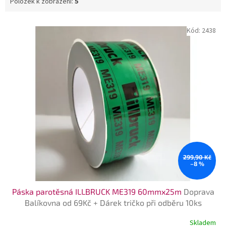
Položek k zobrazení:
5
V
Kód:
2438
ý
p
i
s
p
r
o
d
u
k
t
ů
299,90 Kč
–8 %
Páska parotěsná ILLBRUCK ME319 60mmx25m
Doprava
Balíkovna od 69Kč + Dárek tričko při odběru 10ks
Skladem