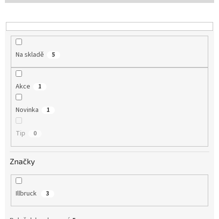
u
k
t
ů
Na skladě
5
Akce
1
Novinka
1
Tip
0
Značky
Illbruck
3