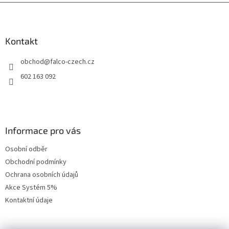
Z
y
v
á
ý
p
p
a
Kontakt
i
t
s
obchod
@
falco-czech.cz
í
u
602 163 092
Informace pro vás
Osobní odběr
Obchodní podmínky
Ochrana osobních údajů
Akce Systém 5%
Kontaktní údaje