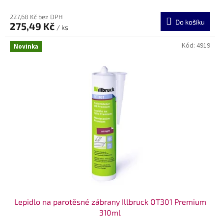
227,68 Kč bez DPH
Do košíku
275,49 Kč
/ ks
Kód:
4919
Novinka
Lepidlo na parotěsné zábrany Illbruck OT301 Premium
310ml