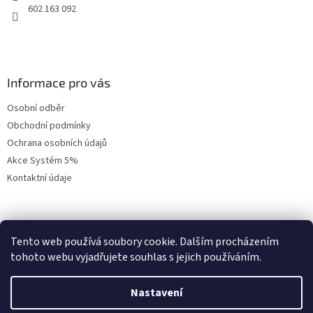
602 163 092
Informace pro vás
Osobní odběr
Obchodní podmínky
Ochrana osobních údajů
Akce Systém 5%
Kontaktní údaje
Přihlášení
Tento web používá soubory cookie. Dalším procházením
tohoto webu vyjadřujete souhlas s jejich používáním.
E-mail
Heslo
Nastavení