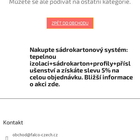
Můžete se ale podívat na ostatní kategorie.
ZPĚT DO OBCHODU
Nakupte sádrokartonový systém:
tepelnou
izolaci+sádrokarton+profily+přísl
ušenství a získáte slevu 5% na
celou objednávku. Bližší informace
o akci zde.
Z
á
p
a
Kontakt
t
obchod
@
falco-czech.cz
í