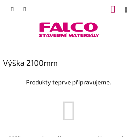
Přejít
NÁKUP
na
obsah
KOŠÍK
Výška 2100mm
Produkty teprve připravujeme.