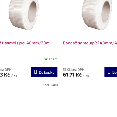
áž samolepící 48mm/20m
Bandáž samolepící 48mm/
Skladem
bez DPH
51 Kč bez DPH
Do košíku
Do
93 Kč
61,71 Kč
/ ks
/ ks
Kód:
2400