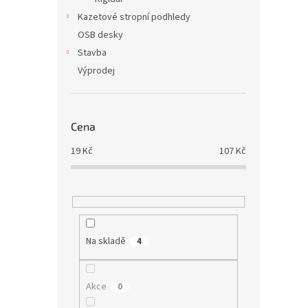
Kazetové stropní podhledy
OSB desky
Stavba
Výprodej
Cena
19
Kč
107
Kč
Na skladě
4
Akce
0