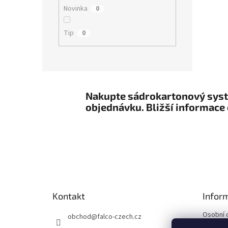
Novinka
0
Tip
0
Nakupte sádrokartonový systé
objednávku. Bližší informace 
Z
á
p
a
t
Kontakt
Infor
í
Osobní 
obchod
@
falco-czech.cz
Obchodn