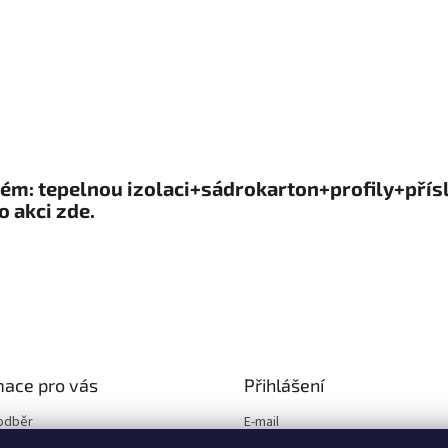
m: tepelnou izolaci+sádrokarton+profily+příslu
o akci zde.
mace pro vás
Přihlášení
odběr
E-mail
í podmínky