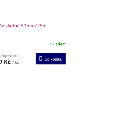
áž skelná 50mm/25m
Skladem
Kč bez DPH
Do košíku
7 Kč
/ ks
O
v
l
á
d
a
c
í
p
r
v