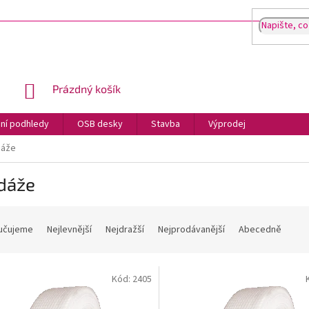
NÁKUPNÍ
Prázdný košík
KOŠÍK
ní podhledy
OSB desky
Stavba
Výprodej
dáže
dáže
učujeme
Nejlevnější
Nejdražší
Nejprodávanější
Abecedně
Kód:
2405