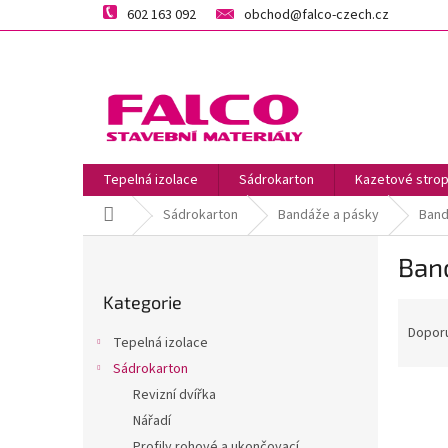
Přejít
602 163 092
obchod@falco-czech.cz
na
obsah
Tepelná izolace
Sádrokarton
Kazetové strop
Domů
Sádrokarton
Bandáže a pásky
Ban
P
Ban
o
Přeskočit
s
Kategorie
kategorie
Ř
t
a
r
Dopor
Tepelná izolace
z
a
Sádrokarton
e
n
V
n
Revizní dvířka
n
ý
í
í
Nářadí
p
p
p
Profily rohové a ukončovací