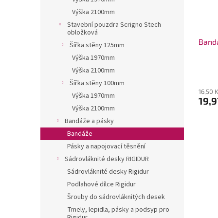
Výška 2100mm
Stavební pouzdra Scrigno Stech
obložková
Band
Šířka stěny 125mm
Výška 1970mm
Výška 2100mm
Šířka stěny 100mm
16,50 
Výška 1970mm
19,9
Výška 2100mm
Bandáže a pásky
Bandáže
Pásky a napojovací těsnění
Sádrovláknité desky RIGIDUR
Sádrovláknité desky Rigidur
Podlahové dílce Rigidur
Šrouby do sádrovláknitých desek
Tmely, lepidla, pásky a podsyp pro
Rigidur