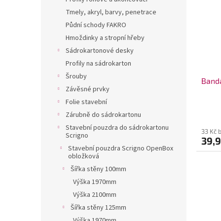
i
r
a
Tmely, akryl, barvy, penetrace
s
o
n
Půdní schody FAKRO
p
d
e
Hmoždinky a stropní hřeby
r
u
l
o
k
Sádrokartonové desky
d
t
Profily na sádrokarton
u
ů
Šrouby
Band
k
Závěsné prvky
t
Folie stavební
ů
Zárubně do sádrokartonu
Stavební pouzdra do sádrokartonu
33 Kč 
Scrigno
39,
Stavební pouzdra Scrigno OpenBox
obložková
Šířka stěny 100mm
Výška 1970mm
Výška 2100mm
Šířka stěny 125mm
Výška 1970mm