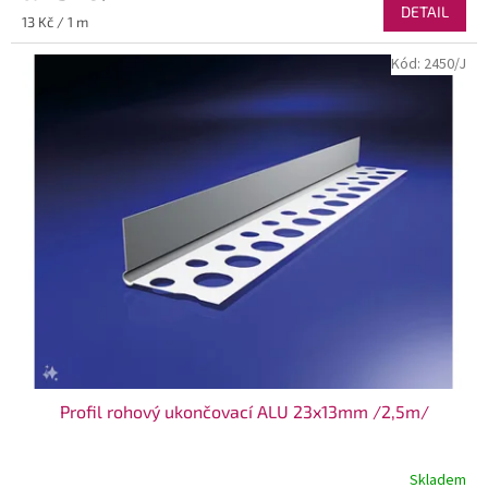
DETAIL
Měrná
13 Kč / 1 m
cena:
Kód:
2450/J
Profil rohový ukončovací ALU 23x13mm /2,5m/
Skladem