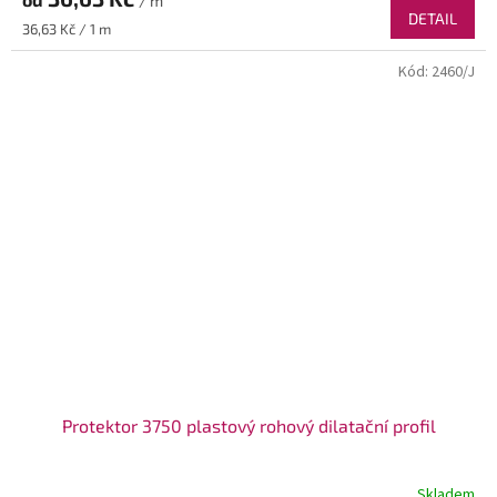
/ m
DETAIL
Měrná
36,63 Kč / 1 m
cena:
Kód:
2460/J
Protektor 3750 plastový rohový dilatační profil
Skladem