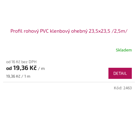
Profil rohový PVC klenbový ohebný 23,5x23,5 /2,5m/
Skladem
od 16 Kč bez DPH
19,36 Kč
od
/ m
DETAIL
Měrná
19,36 Kč / 1 m
cena:
Kód:
2463