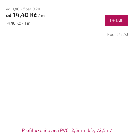
od 11,90 Kč bez DPH
14,40 Kč
od
/ m
DETAIL
Měrná
14,40 Kč / 1 m
cena:
Kód:
2457/J
Profil ukončovací PVC 12,5mm bílý /2,5m/