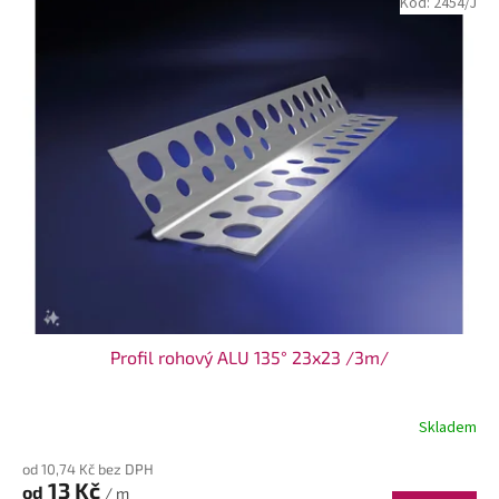
Kód:
2454/J
Profil rohový ALU 135° 23x23 /3m/
Skladem
od 10,74 Kč bez DPH
13 Kč
od
/ m