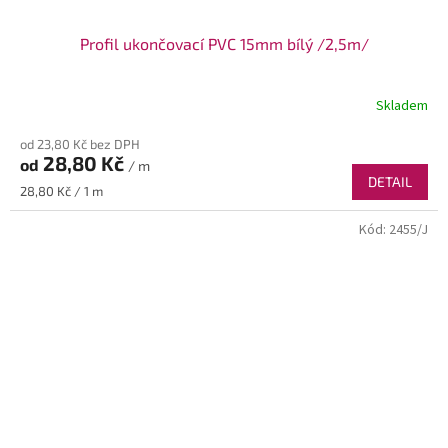
Profil ukončovací PVC 15mm bílý /2,5m/
Skladem
od 23,80 Kč bez DPH
28,80 Kč
od
/ m
DETAIL
Měrná
28,80 Kč / 1 m
cena:
Kód:
2455/J