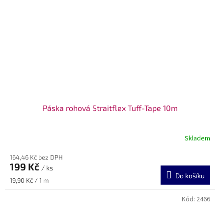
Páska rohová Straitflex Tuff-Tape 10m
Skladem
164,46 Kč bez DPH
199 Kč
/ ks
Do košíku
Měrná
19,90 Kč / 1 m
cena:
Kód:
2466