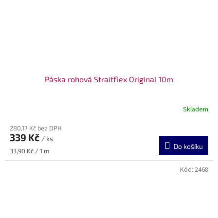
Páska rohová Straitflex Original 10m
Skladem
280,17 Kč bez DPH
339 Kč
/ ks
Do košíku
Měrná
33,90 Kč / 1 m
cena:
Kód:
2468