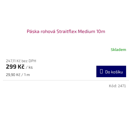
Páska rohová Straitflex Medium 10m
Skladem
247,11 Kč bez DPH
299 Kč
/ ks
Do košíku
Měrná
29,90 Kč / 1 m
cena:
Kód:
2471