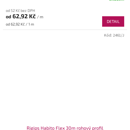
od 52 Kč bez DPH
62,92 Kč
od
/ m
DETAIL
Měrná
od 62,92 Kč / 1 m
cena:
Kód:
2461/J
Rigips Habito Flex 30m rohový profil