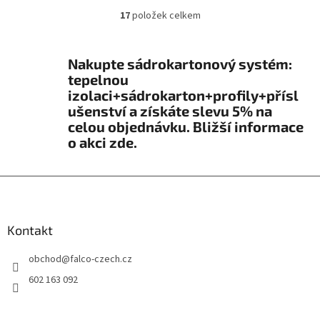
17
položek celkem
O
v
l
á
Nakupte sádrokartonový systém:
d
tepelnou
a
izolaci+sádrokarton+profily+přísl
c
ušenství a získáte slevu 5% na
í
celou objednávku. Bližší informace
p
o akci zde.
r
v
k
Z
y
v
á
ý
p
p
a
Kontakt
i
t
s
obchod
@
falco-czech.cz
í
u
602 163 092