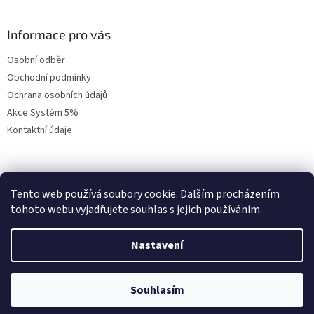
Informace pro vás
Osobní odběr
Obchodní podmínky
Ochrana osobních údajů
Akce Systém 5%
Kontaktní údaje
Přihlášení
Tento web používá soubory cookie. Dalším procházením
tohoto webu vyjadřujete souhlas s jejich používáním.
E-mail
Heslo
Nastavení
PŘIHLÁSIT SE
Souhlasím
Nová registrace
Zapomenuté heslo