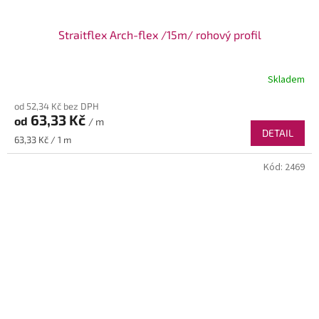
Straitflex Arch-flex /15m/ rohový profil
Skladem
od 52,34 Kč bez DPH
63,33 Kč
od
/ m
DETAIL
Měrná
63,33 Kč / 1 m
cena:
Kód:
2469