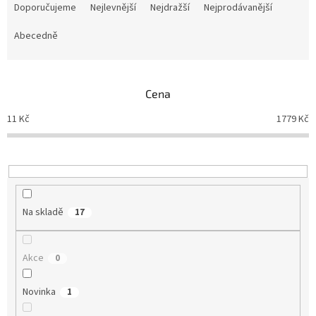
a
Doporučujeme
Nejlevnější
Nejdražší
Nejprodávanější
z
e
Abecedně
n
í
p
Cena
r
o
11
Kč
1779
Kč
d
u
k
t
ů
Na skladě
17
Akce
0
Novinka
1