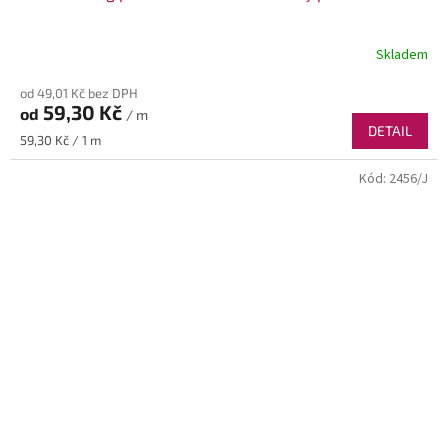
Skladem
od 49,01 Kč bez DPH
59,30 Kč
od
/ m
DETAIL
Měrná
59,30 Kč / 1 m
cena:
Kód:
2456/J