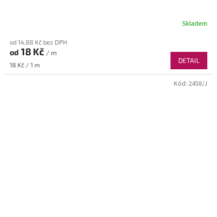
Skladem
od 14,88 Kč bez DPH
18 Kč
od
/ m
DETAIL
Měrná
18 Kč / 1 m
cena:
Kód:
2458/J