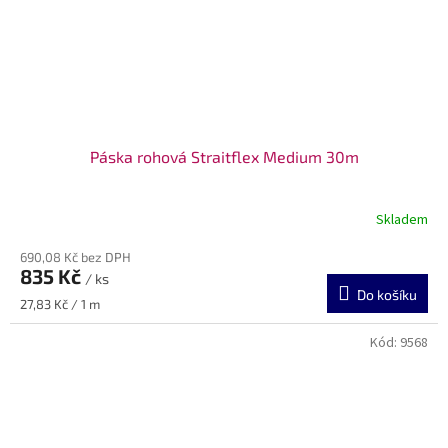
Páska rohová Straitflex Medium 30m
Skladem
690,08 Kč bez DPH
835 Kč
/ ks
Do košíku
Měrná
27,83 Kč / 1 m
cena:
Kód:
9568