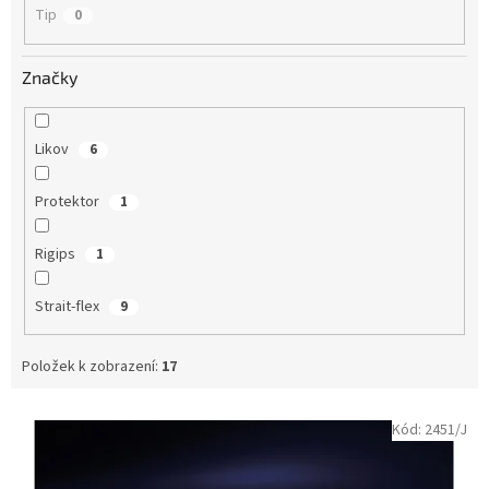
Tip
0
Značky
Likov
6
Protektor
1
Rigips
1
Strait-flex
9
Položek k zobrazení:
17
V
Kód:
2451/J
ý
p