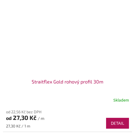
Straitflex Gold rohový profil 30m
Skladem
od 22,56 Kč bez DPH
27,30 Kč
od
/ m
DETAIL
Měrná
27,30 Kč / 1 m
cena: