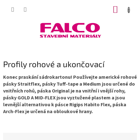
Přejít
NÁKUP
na
obsah
KOŠÍK
Profily rohové a ukončovací
Konec praskání sádrokartonu! Používejte americké rohové
pásky Straitflex, pásky Tuff-tape a Medium jsou určené do
vnitřních rohů, páska Original je na vnitřní i vnější rohy,
pásky GOLD A MID-FLEX jsou vyztužené plastem a jsou
levnější alternativou k pásce Rigips Habito Flex, páska
Arch-Flex je určená na obloukové hrany.
Ř