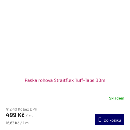
Páska rohová Straitflex Tuff-Tape 30m
Skladem
412,40 Kč bez DPH
499 Kč
/ ks
Do košíku
Měrná
16,63 Kč / 1 m
cena: