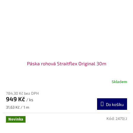
Páska rohová Straitflex Original 30m
Skladem
784,30 Kč bez DPH
949 Kč
/ ks
Do košíku
Měrná
31,63 Kč / 1 m
cena:
Kód:
2470/J
Novinka