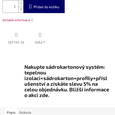
Přidat do košíku
Detailní informace
ZEPTAT SE
SDÍLET
Nakupte sádrokartonový systém:
tepelnou
izolaci+sádrokarton+profily+přísl
ušenství a získáte slevu 5% na
celou objednávku. Bližší informace
o akci zde.
Popis
Diskuze