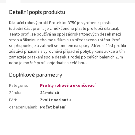
Detailní popis produktu
Dilatační rohový profil Protektor 3750 je vyroben z plastu
(střední část profilu je z měkčeného plastu pro lepší dilataci).
Tento profil se používá na spoj sádrokartonových desek mezi
strop a šikminu nebo mezi šikminu a předsazenou stěnu. Profil
se přisponkuje a zatmelí se tmelem na spáry. Střední část profilu
zůstává přiznaná a vyrovnává případné pohyby konstrukce a tím
zamezuje praskání spoje desek. Prodej po celých baleních 25m
nebo je možné profil objednat na celé bm. .
Doplňkové parametry
Kategorie
:
Profily rohové a ukončovací
Záruka
:
24 měsíců
EAN
:
Zvolte variantu
oznaceniBaleni
:
Počet balení
Z
á