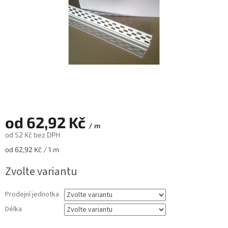
od
62,92 Kč
/ m
od
52 Kč
bez DPH
Měrná
od 62,92 Kč / 1 m
cena:
Zvolte variantu
Prodejní jednotka
Délka