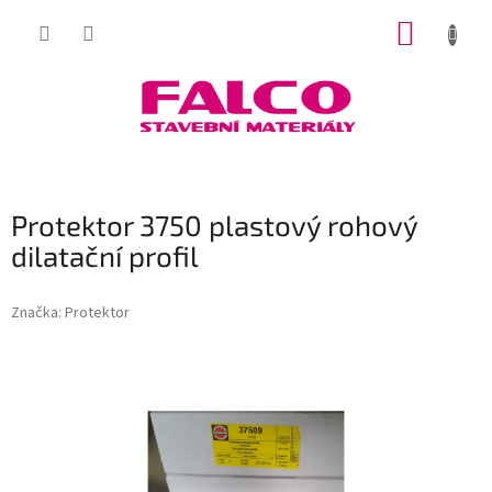
Přejít
NÁKUP
na
obsah
KOŠÍK
Protektor 3750 plastový rohový
dilatační profil
Značka:
Protektor