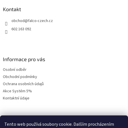
p
a
Kontakt
t
obchod
@
falco-czech.cz
í
602 163 092
Informace pro vás
Osobní odběr
Obchodní podmínky
Ochrana osobních údajů
Akce Systém 5%
Kontaktní údaje
Přihlášení
Tento web používá soubory cookie. Dalším procházením