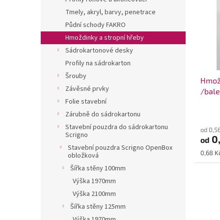
i
r
a
Tmely, akryl, barvy, penetrace
s
o
n
Půdní schody FAKRO
p
d
e
Hmoždinky a stropní hřeby
r
u
l
o
k
Sádrokartonové desky
d
t
Profily na sádrokarton
u
ů
Šrouby
Hmož
k
Závěsné prvky
/bale
t
Folie stavební
ů
Zárubně do sádrokartonu
Stavební pouzdra do sádrokartonu
od 0,5
Scrigno
0
od
Stavební pouzdra Scrigno OpenBox
Měrná
0,68 Kč
obložková
cena:
Šířka stěny 100mm
Výška 1970mm
Výška 2100mm
Šířka stěny 125mm
Výška 1970mm