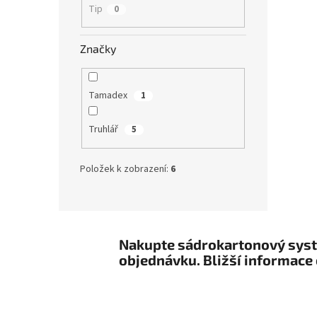
Tip
0
Značky
Tamadex
1
Truhlář
5
Položek k zobrazení:
6
Nakupte sádrokartonový systé
objednávku. Bližší informace 
Z