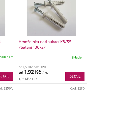
5
Hmoždinka natloukací K6/55
/balení 100ks/
Skladem
Skladem
od 1,59 Kč bez DPH
1,92 Kč
od
/ ks
DETAIL
DETAIL
Měrná
1,92 Kč / 1 ks
cena:
d:
2256/J
Kód:
2280