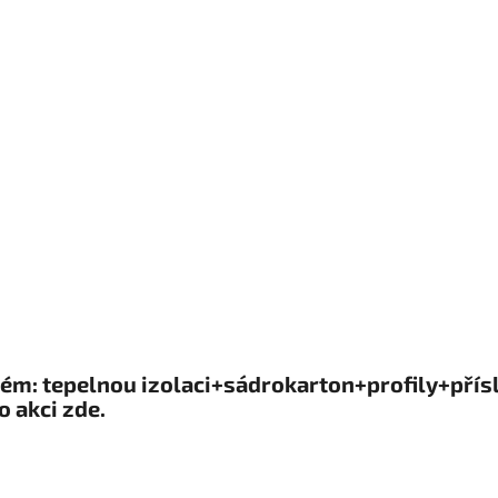
m: tepelnou izolaci+sádrokarton+profily+příslu
o akci zde.