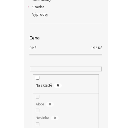
Stavba
Výprodej
Cena
0
Kč
192
Kč
Na skladě
6
Akce
0
Novinka
0