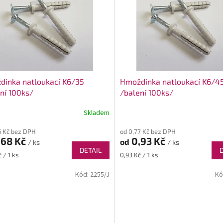
dinka natloukací K6/35
Hmoždinka natloukací K6/4
ní 100ks/
/balení 100ks/
Skladem
6 Kč bez DPH
od 0,77 Kč bez DPH
,68 Kč
0,93 Kč
od
/ ks
/ ks
DETAIL
Měrná
 / 1 ks
0,93 Kč / 1 ks
cena:
Kód:
2255/J
Kó