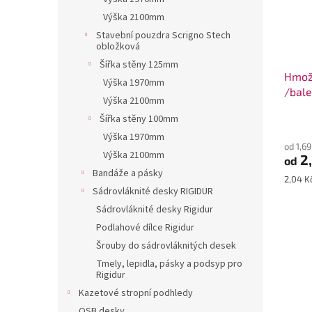
Výška 2100mm
Stavební pouzdra Scrigno Stech
obložková
Šířka stěny 125mm
Hmož
Výška 1970mm
/bale
Výška 2100mm
Šířka stěny 100mm
Výška 1970mm
od 1,6
Výška 2100mm
2
od
Bandáže a pásky
Měrná
2,04 Kč
Sádrovláknité desky RIGIDUR
cena:
Sádrovláknité desky Rigidur
Podlahové dílce Rigidur
Šrouby do sádrovláknitých desek
Tmely, lepidla, pásky a podsyp pro
Rigidur
Kazetové stropní podhledy
OSB desky