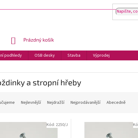
NÁKUPNÍ
Prázdný košík
KOŠÍK
ní podhledy
OSB desky
Stavba
Výprodej
ždinky a stropní hřeby
učujeme
Nejlevnější
Nejdražší
Nejprodávanější
Abecedně
Kód:
2250/J
Kó