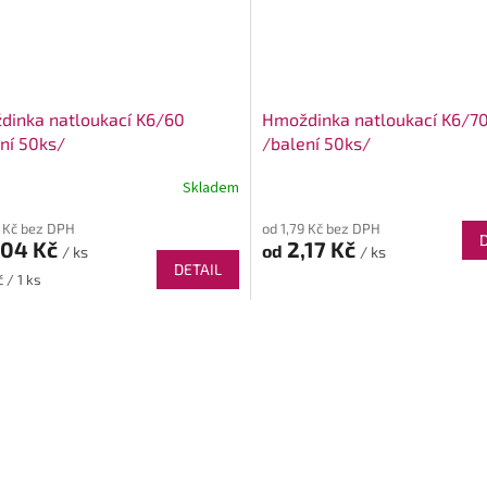
dinka natloukací K6/60
Hmoždinka natloukací K6/7
ní 50ks/
/balení 50ks/
Skladem
9 Kč bez DPH
od 1,79 Kč bez DPH
,04 Kč
2,17 Kč
od
/ ks
/ ks
DETAIL
 / 1 ks
O
v
l
á
d
a
c
í