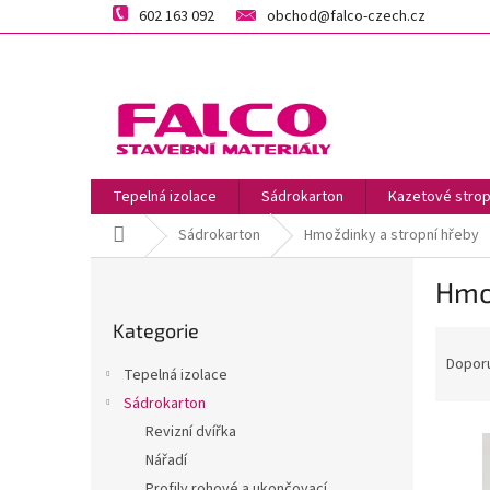
Přejít
602 163 092
obchod@falco-czech.cz
na
obsah
Tepelná izolace
Sádrokarton
Kazetové strop
Domů
Sádrokarton
Hmoždinky a stropní hřeby
P
Hmo
o
Přeskočit
s
Kategorie
kategorie
Ř
t
a
r
Dopor
Tepelná izolace
z
a
Sádrokarton
e
n
V
n
Revizní dvířka
n
ý
í
í
Nářadí
p
p
p
Profily rohové a ukončovací