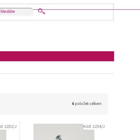
HLEDAT
6
položek celkem
d:
2252/J
Kód:
2254/J