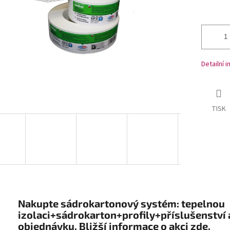
Detailní 
TISK
Nakupte sádrokartonový systém: tepelnou
izolaci+sádrokarton+profily+příslušenství 
objednávku. Bližší informace o akci zde.