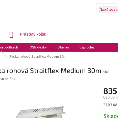
NÁKUPNÍ
Prázdný košík
KOŠÍK
ní podhledy
OSB desky
Stavba
Výprodej
Páska rohová Straitflex Medium 30m
ka rohová Straitflex Medium 30m
2463
Strait-flex
835
690,08 K
Měrná
27,83 Kč 
cena:
Skla