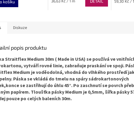
Měrná
Měrná
36,63 Kč / 1 m
DETAIL
59,30 Kč / 
o košíku
cena:
cena:
s
Diskuze
ailní popis produktu
a Straitflex Medium 30m ( Made in USA) se používá ve vnitřníc
okartonu, vytváří rovné linie, zabraňuje praskání ve spoji. Pá
itflex Medium je voděodolná, vhodná do vlhkého prostředí ja
pelny. Páska se vkládá do tmelu na spáry sádrokartonových
k,konce se zastřihují do úhlu 45°. Po zaschnutí se povrch pře
sným papírem. Tloušťka pásky Medium je 0,5mm, šířka pásky 
ej pouze po celých baleních 30m.