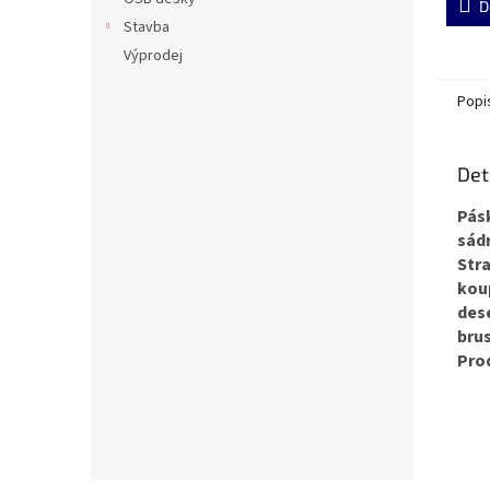
D
Stavba
Výprodej
Popi
Det
Pásk
sádr
Stra
kou
dese
bru
Prod