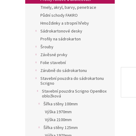
a
Tmely, akryl, barvy, penetrace
n
Půdní schody FAKRO
e
Hmoždinky a stropní hřeby
l
Sádrokartonové desky
Profily na sádrokarton
Šrouby
Závěsné prvky
Folie stavební
Zárubně do sádrokartonu
Stavební pouzdra do sádrokartonu
Scrigno
Stavební pouzdra Scrigno OpenBox
obložková
Šířka stěny 100mm
Výška 1970mm
Výška 2100mm
Šířka stěny 125mm
Výška 1970mm