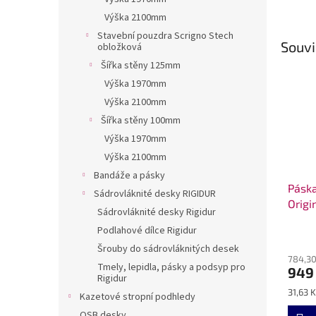
Výška 2100mm
Stavební pouzdra Scrigno Stech
Souvi
obložková
Šířka stěny 125mm
Výška 1970mm
Výška 2100mm
Šířka stěny 100mm
Výška 1970mm
Výška 2100mm
Bandáže a pásky
Páska
Sádrovláknité desky RIGIDUR
Origi
Sádrovláknité desky Rigidur
Podlahové dílce Rigidur
Šrouby do sádrovláknitých desek
784,30
Tmely, lepidla, pásky a podsyp pro
949
Rigidur
Měrná
31,63 K
Kazetové stropní podhledy
cena:
OSB desky