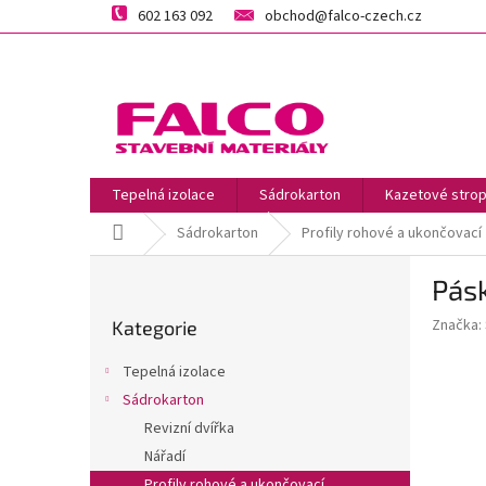
Přejít
602 163 092
obchod@falco-czech.cz
na
obsah
Tepelná izolace
Sádrokarton
Kazetové strop
Domů
Sádrokarton
Profily rohové a ukončovací
P
Pás
o
Přeskočit
s
Značka:
Kategorie
kategorie
t
r
Tepelná izolace
a
Sádrokarton
n
Revizní dvířka
n
í
Nářadí
p
Profily rohové a ukončovací