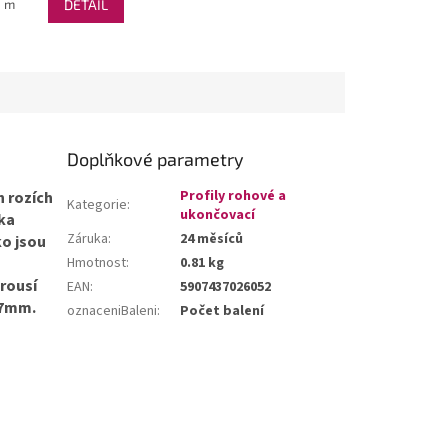
1 m
DETAIL
Doplňkové parametry
Profily rohové a
h rozích
Kategorie
:
ukončovací
ska
Záruka
:
24 měsíců
ko jsou
Hmotnost
:
0.81 kg
brousí
EAN
:
5907437026052
57mm.
oznaceniBaleni
:
Počet balení