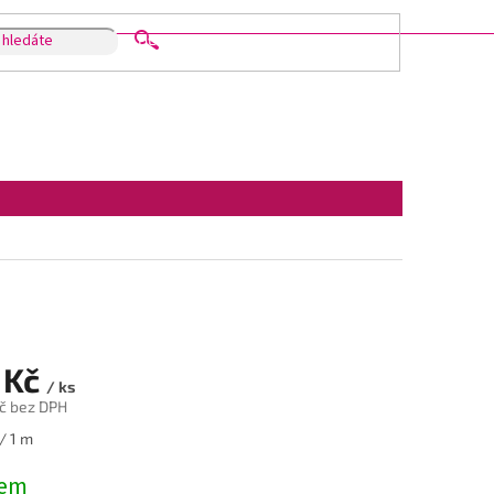
HLEDAT
 Kč
/ ks
č bez DPH
/ 1 m
dem