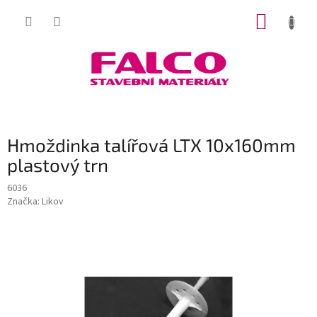
Přejít
NÁKUP
na
obsah
KOŠÍK
Hmoždinka talířová LTX 10x160mm
plastový trn
6036
Značka:
Likov