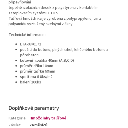
připevňování
tepelně izolačních desek z polystyrenu v kontaktním
zateplovacím systému ETICS.
Talířová hmoždinka je vyrobena z polypropylenu, trn z
polyamidu vyztužený skelnými vlákny.
Technické informace :
ETA-08/0172
použití do betonu, plných cihel, lehčeného betonu a
pórobetonu
kotevní hloubka 40mm (A,B,C,D)
průměr dříku 10mm
průměr talířku 60mm
spotřeba 6-8ks/m2
balení 200ks
Doplňkové parametry
Kategorie
:
Hmoždinky talířové
Záruka
:
24 měsíců