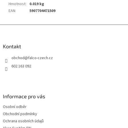
Hmotnost
:
0.019 kg
EAN
:
5907704471509
Z
á
p
a
Kontakt
t
obchod
@
falco-czech.cz
í
602 163 092
Informace pro vás
Osobní odběr
Obchodní podmínky
Ochrana osobních údajů