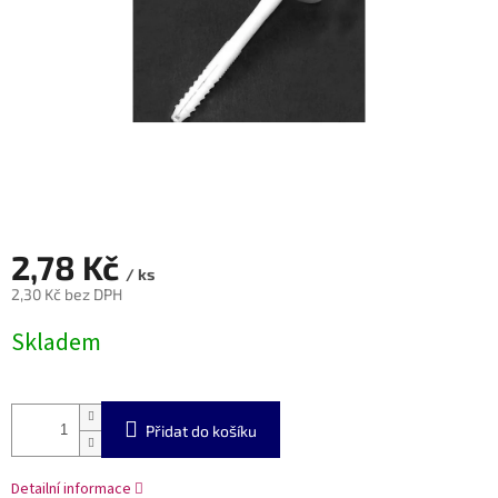
2,78 Kč
/ ks
2,30 Kč bez DPH
Měrná
Skladem
cena:
Přidat do košíku
Detailní informace