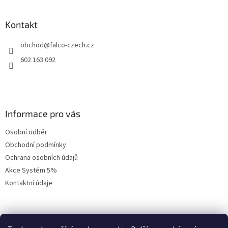
á
p
a
Kontakt
t
obchod
@
falco-czech.cz
í
602 163 092
Informace pro vás
Osobní odběr
Obchodní podmínky
Ochrana osobních údajů
Akce Systém 5%
Kontaktní údaje
Přihlášení