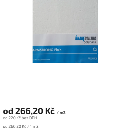
od
266,20 Kč
/ m2
od
220 Kč
bez DPH
Měrná
od 266,20 Kč / 1 m2