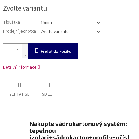
cena:
Zvolte variantu
Tloušťka
Prodejní jednotka
Přidat do košíku
Detailní informace
ZEPTAT SE
SDÍLET
Nakupte sádrokartonový systém:
tepelnou
izolaci+sádrokarton+profily+přísl