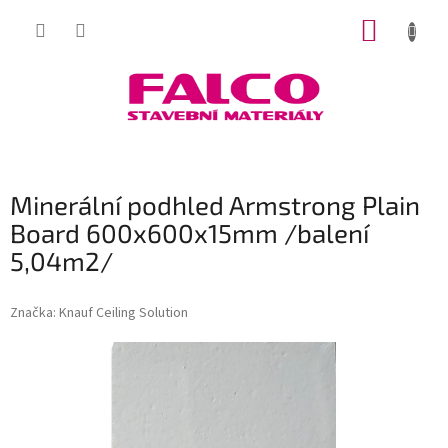
Přejít
NÁKUP
na
obsah
KOŠÍK
Minerální podhled Armstrong Plain
Board 600x600x15mm /balení
5,04m2/
Značka:
Knauf Ceiling Solution