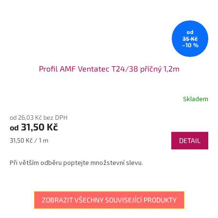
od
35 Kč
–10 %
Profil AMF Ventatec T24/38 příčný 1,2m
Skladem
od 26,03 Kč bez DPH
31,50 Kč
od
Měrná
31,50 Kč / 1 m
DETAIL
cena:
Při větším odběru poptejte množstevní slevu.
ZOBRAZIT VŠECHNY SOUVISEJÍCÍ PRODUKTY