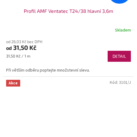
Profil AMF Ventatec T24/38 hlavní 3,6m
Skladem
od 26,03 Kč bez DPH
31,50 Kč
od
Měrná
31,50 Kč / 1 m
DETAIL
cena:
Při větším odběru poptejte množstevní slevu.
Kód:
3101/J
Akce