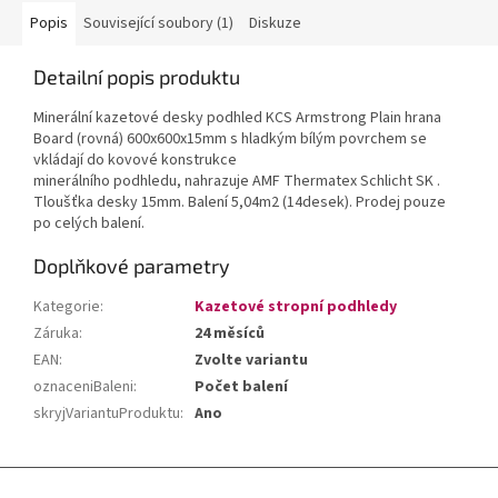
Popis
Související soubory (1)
Diskuze
Detailní popis produktu
Minerální kazetové desky podhled KCS Armstrong Plain hrana
Board (rovná) 600x600x15mm s hladkým bílým povrchem se
vkládají do kovové konstrukce
minerálního podhledu, nahrazuje AMF Thermatex Schlicht SK .
Tloušťka desky 15mm. Balení 5,04m2 (14desek). Prodej pouze
po celých balení.
Doplňkové parametry
Kategorie
:
Kazetové stropní podhledy
Záruka
:
24 měsíců
EAN
:
Zvolte variantu
oznaceniBaleni
:
Počet balení
skryjVariantuProduktu
:
Ano
Z