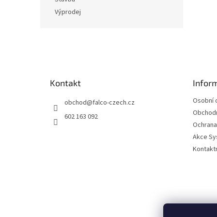
a
Výprodej
n
e
Z
l
á
p
a
t
Kontakt
Infor
í
Osobní 
obchod
@
falco-czech.cz
Obchodn
602 163 092
Ochrana
Akce S
Kontaktn