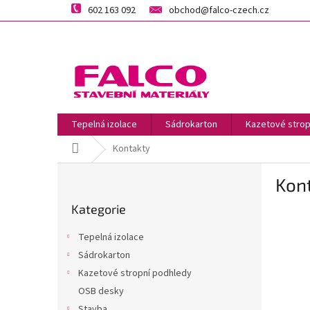
Přejít
602 163 092
obchod@falco-czech.cz
na
obsah
Tepelná izolace
Sádrokarton
Kazetové strop
Domů
Kontakty
P
Kon
o
Přeskočit
s
Kategorie
kategorie
t
r
Tepelná izolace
a
Sádrokarton
n
Kazetové stropní podhledy
n
í
OSB desky
p
Stavba