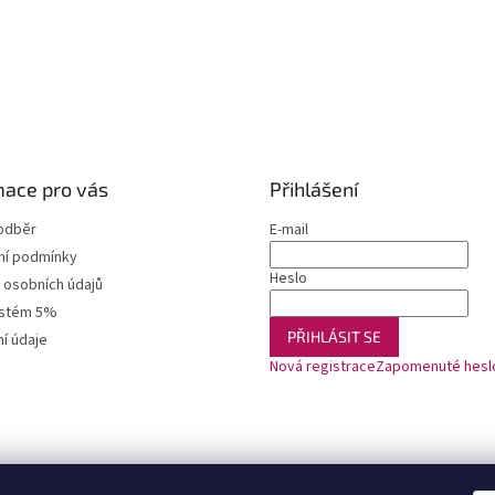
mace pro vás
Přihlášení
odběr
E-mail
í podmínky
Heslo
 osobních údajů
ystém 5%
PŘIHLÁSIT SE
í údaje
Nová registrace
Zapomenuté hesl