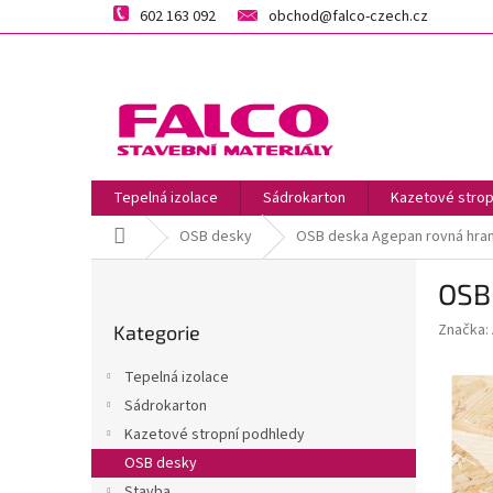
Přejít
602 163 092
obchod@falco-czech.cz
na
obsah
Tepelná izolace
Sádrokarton
Kazetové strop
Domů
OSB desky
OSB deska Agepan rovná hra
P
OSB
o
Přeskočit
s
Značka:
Kategorie
kategorie
t
r
Tepelná izolace
a
Sádrokarton
n
Kazetové stropní podhledy
n
í
OSB desky
p
Stavba