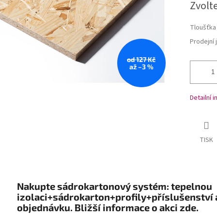
Zvolt
Tloušťka
Prodejní 
od 127 Kč
až –3 %
Detailní 
TISK
Nakupte sádrokartonový systém: tepelnou
izolaci+sádrokarton+profily+příslušenství 
objednávku. Bližší informace o akci zde.