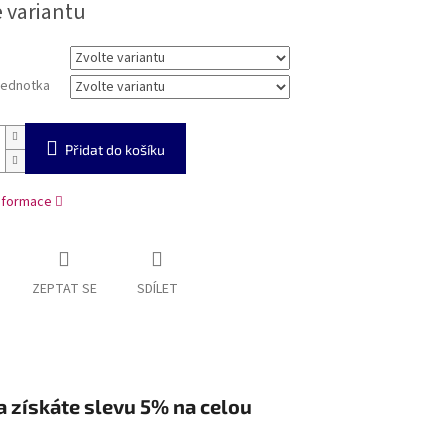
e variantu
jednotka
Přidat do košíku
informace
ZEPTAT SE
SDÍLET
a získáte slevu 5% na celou