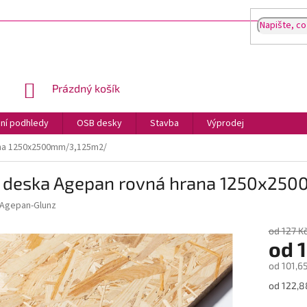
NÁKUPNÍ
Prázdný košík
KOŠÍK
ní podhledy
OSB desky
Stavba
Výprodej
na 1250x2500mm/3,125m2/
 deska Agepan rovná hrana 1250x25
Agepan-Glunz
od 127 K
od
1
od
101,6
Měrná
od 122,8
cena: