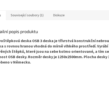
s
Související soubory (1)
Diskuze
ailní popis produktu
voštěpková deska OSB 3 deska je třívrstvá konstrukční nebro
a s rovnou hranou vhodná do mírně vlhkého prostředí. Vyrábí 
ěných štěpků, které jsou na sebe kolmo orientované, a tím se
nost OSB desky. Rozměr desky je 1250x2500mm. Plocha desky 
obeno v Německu.