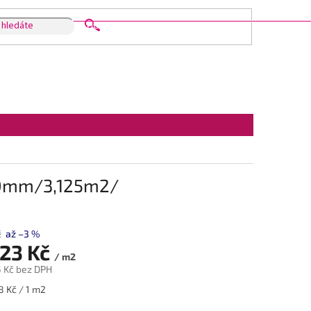
HLEDAT
00mm/3,125m2/
č
až –3 %
23 Kč
/ m2
5 Kč
bez DPH
8 Kč / 1 m2