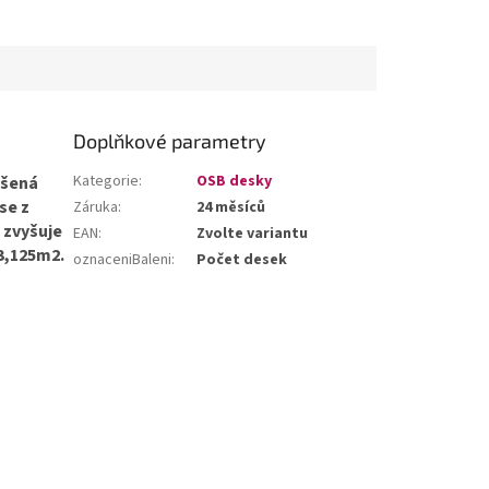
Doplňkové parametry
Kategorie
:
OSB desky
ušená
se z
Záruka
:
24 měsíců
 zvyšuje
EAN
:
Zvolte variantu
3,125m2.
oznaceniBaleni
:
Počet desek