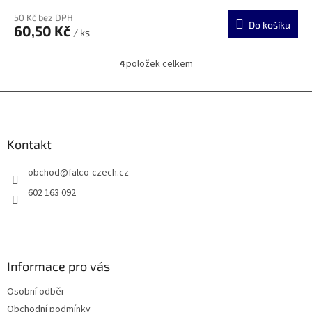
50 Kč bez DPH
Do košíku
60,50 Kč
/ ks
4
položek celkem
O
v
l
Z
á
á
d
p
a
a
Kontakt
c
t
í
obchod
@
falco-czech.cz
í
p
r
602 163 092
v
k
y
v
ý
Informace pro vás
p
i
Osobní odběr
s
u
Obchodní podmínky