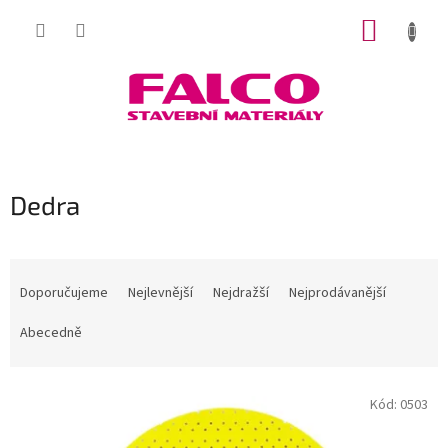
Přejít
NÁKUP
na
obsah
KOŠÍK
Dedra
Ř
a
Doporučujeme
Nejlevnější
Nejdražší
Nejprodávanější
z
e
Abecedně
n
í
V
p
Kód:
0503
ý
r
p
o