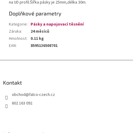
na UD profil.Šířka pásky je 25mm,délka 30m.
Doplňkové parametry
Kategorie
:
Pásky a napojovací těsnění
Záruka
:
24 měsíců
Hmotnost
:
0.11 kg
EAN
:
8595136508701
Z
á
p
a
Kontakt
t
obchod
@
falco-czech.cz
í
602 163 092