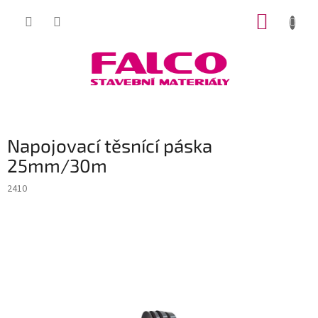
Přejít
NÁKUP
na
obsah
KOŠÍK
Napojovací těsnící páska
25mm/30m
2410