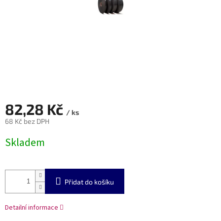
82,28 Kč
/ ks
68 Kč bez DPH
Měrná
Skladem
cena:
Přidat do košíku
Detailní informace