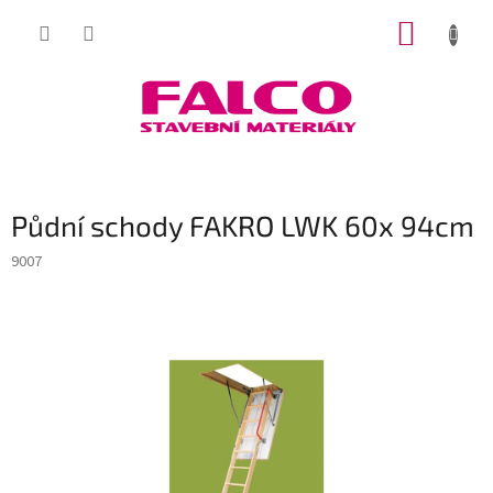
Přejít
NÁKUP
na
obsah
KOŠÍK
Půdní schody FAKRO LWK 60x 94cm
9007