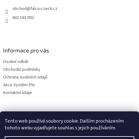
t
obchod
@
falco-czech.cz
í
602 163 092
Informace pro vás
Osobní odběr
Obchodní podmínky
Ochrana osobních údajů
Akce Systém 5%
Kontaktní údaje
Přihlášení
Tento web používá soubory cookie. Dalším procházením
tohoto webu vyjadřujete souhlas s jejich používáním.
E-mail