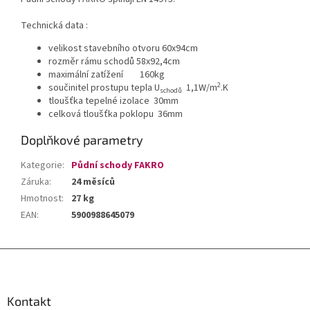
Technická data :
velikost stavebního otvoru 60x94cm
rozměr rámu schodů 58x92,4cm
maximální zatížení 160kg
2
součinitel prostupu tepla U
1,1W/m
.K
schodů
tloušťka tepelné izolace 30mm
celková tloušťka poklopu 36mm
Doplňkové parametry
Kategorie
:
Půdní schody FAKRO
Záruka
:
24 měsíců
Hmotnost
:
27 kg
EAN
:
5900988645079
Z
á
p
a
Kontakt