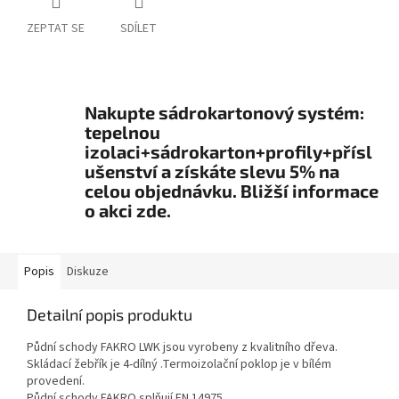
ZEPTAT SE
SDÍLET
Nakupte sádrokartonový systém:
tepelnou
izolaci+sádrokarton+profily+přísl
ušenství a získáte slevu 5% na
celou objednávku. Bližší informace
o akci zde.
Popis
Diskuze
Detailní popis produktu
Půdní schody FAKRO LWK jsou vyrobeny z kvalitního dřeva.
Skládací žebřík je 4-dílný .Termoizolační poklop je v bílém
provedení.
Půdní schody FAKRO splňují EN 14975.