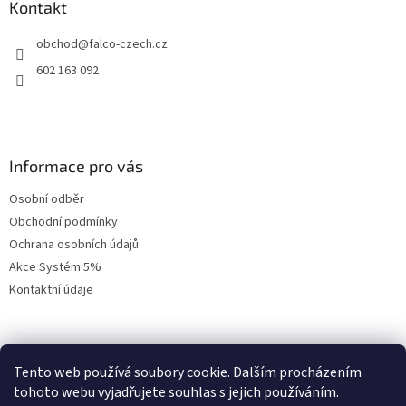
a
Kontakt
t
obchod
@
falco-czech.cz
í
602 163 092
Informace pro vás
Osobní odběr
Obchodní podmínky
Ochrana osobních údajů
Akce Systém 5%
Kontaktní údaje
Přihlášení
Tento web používá soubory cookie. Dalším procházením
tohoto webu vyjadřujete souhlas s jejich používáním.
E-mail