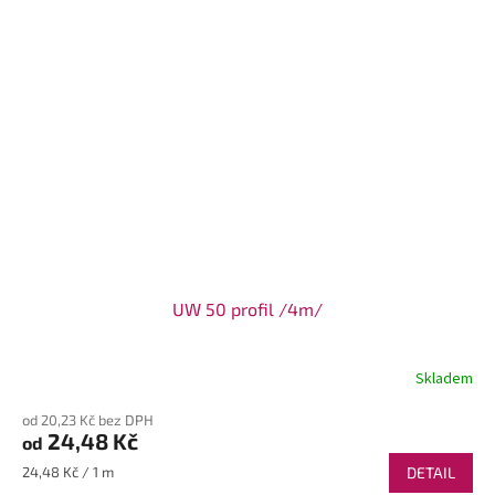
UW 50 profil /4m/
Skladem
od 20,23 Kč bez DPH
24,48 Kč
od
Měrná
24,48 Kč / 1 m
DETAIL
cena: