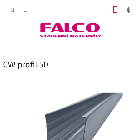
Přejít
NÁKUP
na
obsah
KOŠÍK
CW profil 50