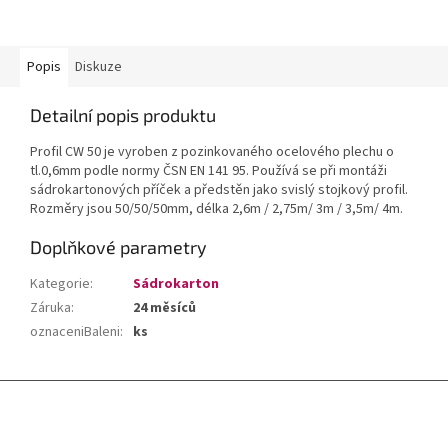
Popis
Diskuze
Detailní popis produktu
Profil CW 50 je vyroben z pozinkovaného ocelového plechu o
tl.0,6mm podle normy ČSN EN 141 95. Používá se při montáži
sádrokartonových příček a předstěn jako svislý stojkový profil.
Rozměry jsou 50/50/50mm, délka 2,6m / 2,75m/ 3m / 3,5m/ 4m.
Doplňkové parametry
Kategorie
:
Sádrokarton
Záruka
:
24 měsíců
oznaceniBaleni
:
ks
Z
á
p