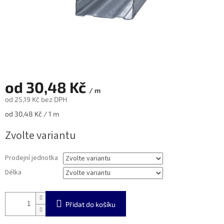
od
30,48 Kč
/ m
od
25,19 Kč
bez DPH
Měrná
od 30,48 Kč / 1 m
cena:
Zvolte variantu
Prodejní jednotka
Délka
Přidat do košíku