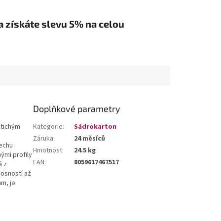
a získáte slevu 5% na celou
Doplňkové parametry
 tichým
Kategorie
:
Sádrokarton
Záruka
:
24 měsíců
lechu
Hmotnost
:
24.5 kg
ými profily
EAN
:
8059617467517
á z
nosností až
mm, je