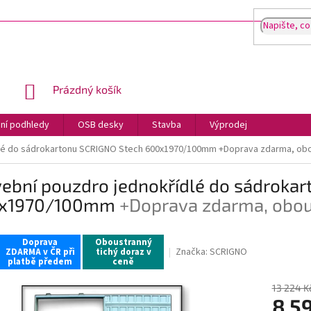
NÁKUPNÍ
Prázdný košík
KOŠÍK
ní podhledy
OSB desky
Stavba
Výprodej
dlé do sádrokartonu SCRIGNO Stech 600x1970/100mm
+Doprava zdarma, obo
vební pouzdro jednokřídlé do sádroka
x1970/100mm
+Doprava zdarma, obous
Doprava
Oboustranný
Značka:
SCRIGNO
ZDARMA v ČR při
tichý doraz v
platbě předem
ceně
13 224 K
8 5