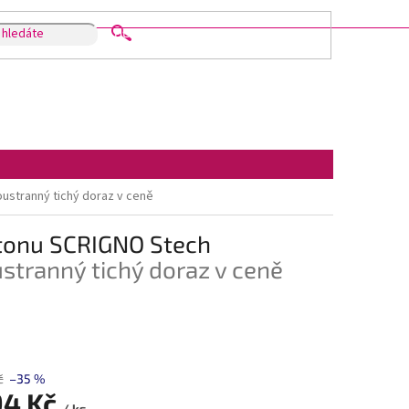
HLEDAT
ustranný tichý doraz v ceně
rtonu SCRIGNO Stech
tranný tichý doraz v ceně
č
–35 %
94 Kč
/ ks