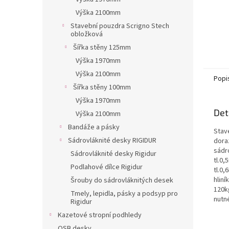
Výška 2100mm
Stavební pouzdra Scrigno Stech
obložková
Šířka stěny 125mm
Výška 1970mm
Výška 2100mm
Popi
Šířka stěny 100mm
Výška 1970mm
Det
Výška 2100mm
Bandáže a pásky
Stav
Sádrovláknité desky RIGIDUR
dora
sádr
Sádrovláknité desky Rigidur
tl.0
Podlahové dílce Rigidur
tl.0
hliní
Šrouby do sádrovláknitých desek
120k
Tmely, lepidla, pásky a podsyp pro
nutn
Rigidur
Kazetové stropní podhledy
OSB desky