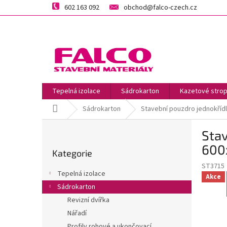
Přejít
602 163 092
obchod@falco-czech.cz
na
obsah
Tepelná izolace
Sádrokarton
Kazetové strop
Domů
Sádrokarton
Stavební pouzdro jednokří
P
Sta
o
Přeskočit
s
600
Kategorie
kategorie
t
ST3715
r
Tepelná izolace
Akce
a
Sádrokarton
n
Revizní dvířka
n
í
Nářadí
p
Profily rohové a ukončovací