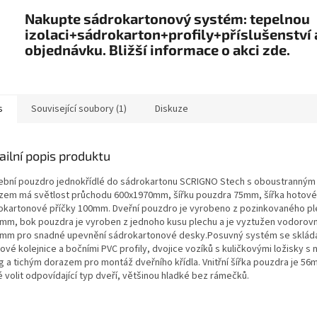
Nakupte sádrokartonový systém: tepelnou
izolaci+sádrokarton+profily+příslušenství 
objednávku. Bližší informace o akci zde.
s
Související soubory (1)
Diskuze
ailní popis produktu
ební pouzdro jednokřídlé do sádrokartonu SCRIGNO Stech s oboustranným
zem má světlost průchodu 600x1970mm, šířku pouzdra 75mm, šířka hotové
okartonové příčky 100mm. Dveřní pouzdro je vyrobeno z pozinkovaného p
,5mm, bok pouzdra je vyroben z jednoho kusu plechu a je vyztužen vodorovn
,6mm pro snadné upevnění sádrokartonové desky.Posuvný systém se sklád
kové kolejnice a bočními PVC profily, dvojice vozíků s kuličkovými ložisky s 
g a tichým dorazem pro montáž dveřního křídla. Vnitřní šířka pouzdra je 56
é volit odpovídající typ dveří, většinou hladké bez rámečků.