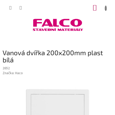
Přejít
NÁKUP
na
obsah
KOŠÍK
Vanová dvířka 200x200mm plast
bílá
2652
Značka:
Haco