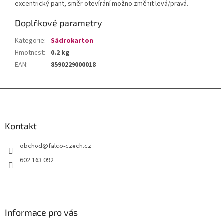
excentrický pant, směr otevírání možno změnit levá/pravá.
Doplňkové parametry
Kategorie
:
Sádrokarton
Hmotnost
:
0.2 kg
EAN
:
8590229000018
Z
á
p
a
Kontakt
t
obchod
@
falco-czech.cz
í
602 163 092
Informace pro vás