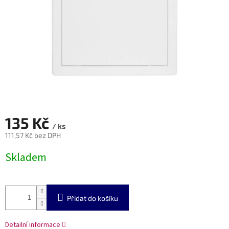
135 Kč
/ ks
111,57 Kč bez DPH
Měrná
Skladem
cena:
Přidat do košíku
Detailní informace