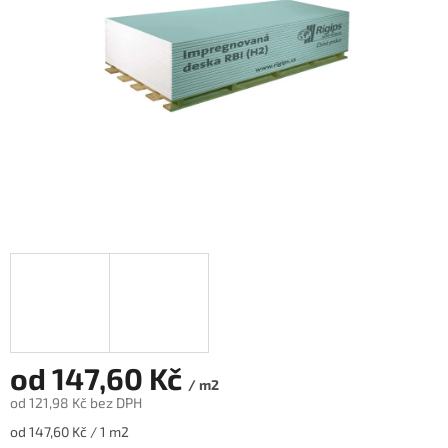
od
147,60 Kč
/ m2
od
121,98 Kč
bez DPH
Měrná
od 147,60 Kč / 1 m2