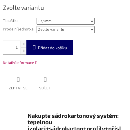
cena:
Zvolte variantu
Tloušťka
Prodejní jednotka
Přidat do košíku
Detailní informace
ZEPTAT SE
SDÍLET
Nakupte sádrokartonový systém:
tepelnou
izolaci+sádrokarton+profily+přísl