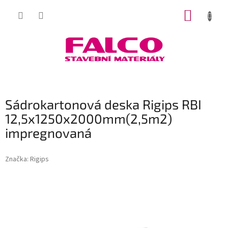
Přejít
NÁKUP
na
obsah
KOŠÍK
Sádrokartonová deska Rigips RBI
12,5x1250x2000mm(2,5m2)
impregnovaná
Značka:
Rigips