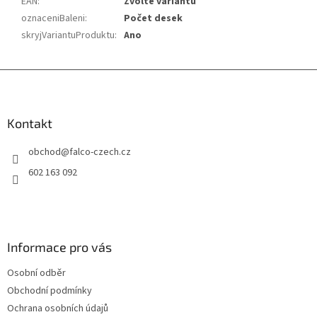
EAN
:
Zvolte variantu
oznaceniBaleni
:
Počet desek
skryjVariantuProduktu
:
Ano
Z
á
p
a
Kontakt
t
obchod
@
falco-czech.cz
í
602 163 092
Informace pro vás
Osobní odběr
Obchodní podmínky
Ochrana osobních údajů