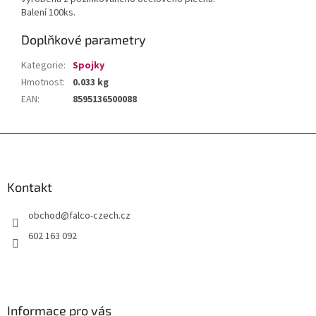
Balení 100ks.
Doplňkové parametry
Kategorie
:
Spojky
Hmotnost
:
0.033 kg
EAN
:
8595136500088
Z
á
p
a
Kontakt
t
obchod
@
falco-czech.cz
í
602 163 092
Informace pro vás