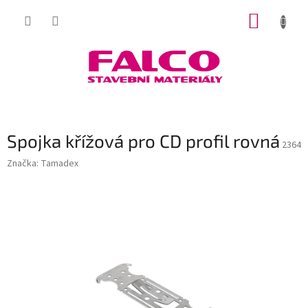
Přejít
NÁKUP
na
obsah
KOŠÍK
Spojka křížová pro CD profil rovná
2364
Značka:
Tamadex