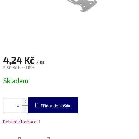
4,24 Kč
/ ks
3,50 Kč bez DPH
Měrná
Skladem
cena:
Přidat do košíku
Detailní informace