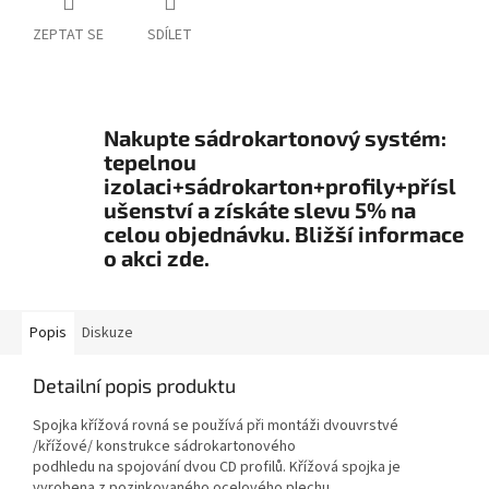
ZEPTAT SE
SDÍLET
Nakupte sádrokartonový systém:
tepelnou
izolaci+sádrokarton+profily+přísl
ušenství a získáte slevu 5% na
celou objednávku. Bližší informace
o akci zde.
Popis
Diskuze
Detailní popis produktu
Spojka křížová rovná se používá při montáži dvouvrstvé
/křížové/ konstrukce sádrokartonového
podhledu na spojování dvou CD profilů. Křížová spojka je
vyrobena z pozinkovaného ocelového plechu.