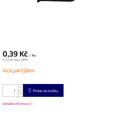
0,39 Kč
/ ks
0,32 Kč bez DPH
Měrná
Více jak týden
cena:
Přidat do košíku
Detailní informace