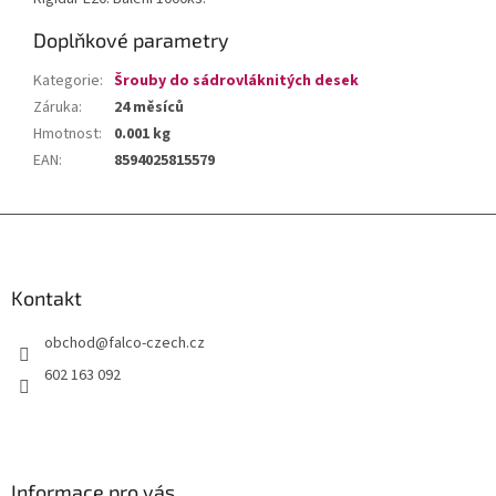
Doplňkové parametry
Kategorie
:
Šrouby do sádrovláknitých desek
Záruka
:
24 měsíců
Hmotnost
:
0.001 kg
EAN
:
8594025815579
Z
á
p
a
Kontakt
t
obchod
@
falco-czech.cz
í
602 163 092
Informace pro vás