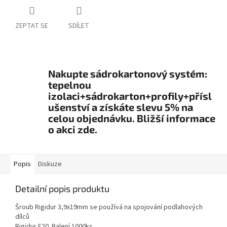
ZEPTAT SE
SDÍLET
Nakupte sádrokartonový systém:
tepelnou
izolaci+sádrokarton+profily+přísl
ušenství a získáte slevu 5% na
celou objednávku. Bližší informace
o akci zde.
Popis
Diskuze
Detailní popis produktu
Šroub Rigidur 3,9x19mm se používá na spojování podlahových
dílců
Rigidur E20. Balení 1000ks.