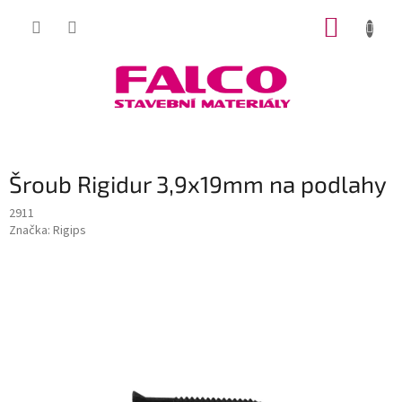
Přejít
NÁKUP
na
obsah
KOŠÍK
Šroub Rigidur 3,9x19mm na podlahy
2911
Značka:
Rigips