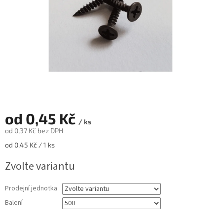
od
0,45 Kč
/ ks
od
0,37 Kč
bez DPH
Měrná
od 0,45 Kč / 1 ks
cena:
Zvolte variantu
Prodejní jednotka
Balení