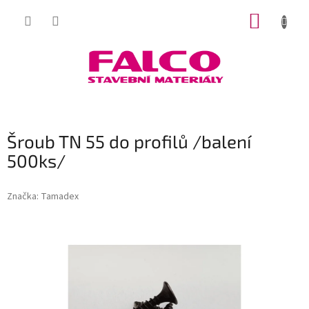
Přejít
NÁKUP
na
obsah
KOŠÍK
Šroub TN 55 do profilů /balení
500ks/
Značka:
Tamadex