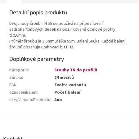
Detailní popis produktu
Dvojchodý šroub TN 55 se používá na připevňování
sádrokartonových desek na pozinkované ocelové profily
tl.0,6mm.
Průměr šroubu je 3,5mm,délka 55m. Balení 500ks. Každé balení
šroubů obsahuje utahovací bit PH2.
Doplňkové parametry
Kategorie
:
Šrouby TN do profilů
Záruka
:
24 měsíců
EAN
:
Zvolte variantu
oznaceniBaleni
:
Počet balení
skryjVariantuProduktu
:
Ano
Z
á
p
a
Kontakt