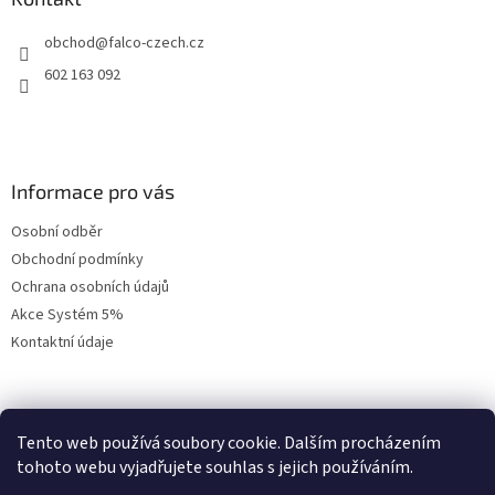
t
obchod
@
falco-czech.cz
í
602 163 092
Informace pro vás
Osobní odběr
Obchodní podmínky
Ochrana osobních údajů
Akce Systém 5%
Kontaktní údaje
Přihlášení
Tento web používá soubory cookie. Dalším procházením
tohoto webu vyjadřujete souhlas s jejich používáním.
E-mail