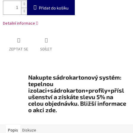
Přidat do košíku
Detailní informace
ZEPTAT SE
SDÍLET
Nakupte sádrokartonový systém:
tepelnou
izolaci+sádrokarton+profily+přísl
ušenství a získáte slevu 5% na
celou objednávku. Bližší informace
o akci zde.
Popis
Diskuze