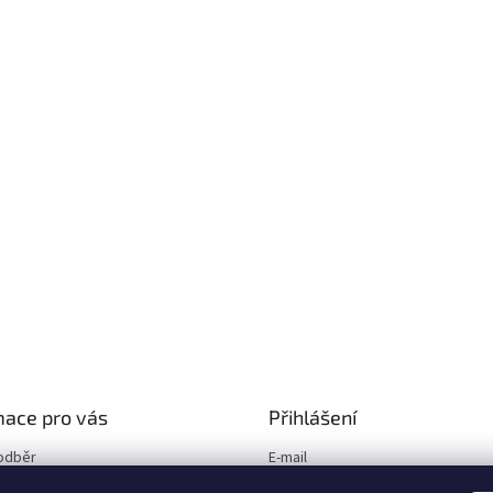
mace pro vás
Přihlášení
odběr
E-mail
í podmínky