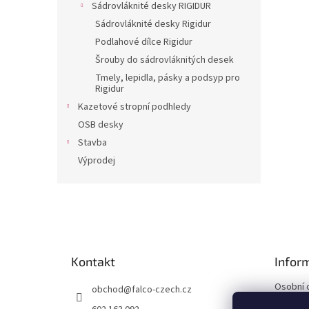
Sádrovláknité desky RIGIDUR
Sádrovláknité desky Rigidur
Podlahové dílce Rigidur
Šrouby do sádrovláknitých desek
Tmely, lepidla, pásky a podsyp pro
Rigidur
Kazetové stropní podhledy
OSB desky
Stavba
Výprodej
Z
á
p
a
t
Kontakt
Infor
í
Osobní 
obchod
@
falco-czech.cz
Obchodn