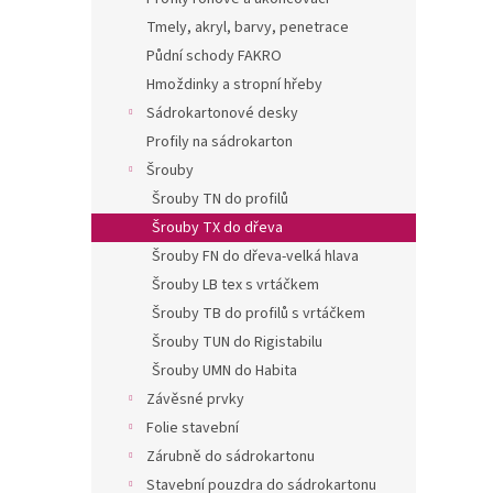
a
Tmely, akryl, barvy, penetrace
n
Půdní schody FAKRO
e
Hmoždinky a stropní hřeby
l
Sádrokartonové desky
Profily na sádrokarton
Šrouby
Šrouby TN do profilů
Šrouby TX do dřeva
Šrouby FN do dřeva-velká hlava
Šrouby LB tex s vrtáčkem
Šrouby TB do profilů s vrtáčkem
Šrouby TUN do Rigistabilu
Šrouby UMN do Habita
Závěsné prvky
Folie stavební
Zárubně do sádrokartonu
Stavební pouzdra do sádrokartonu