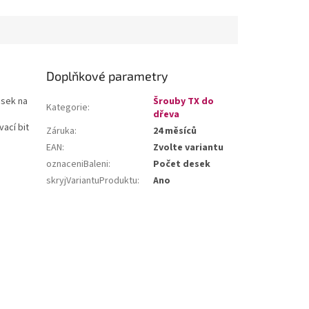
Doplňkové parametry
esek na
Šrouby TX do
Kategorie
:
dřeva
ací bit
Záruka
:
24 měsíců
EAN
:
Zvolte variantu
oznaceniBaleni
:
Počet desek
skryjVariantuProduktu
:
Ano