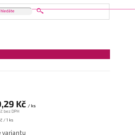
HLEDAT
,29 Kč
/ ks
Kč
bez DPH
č / 1 ks
e variantu