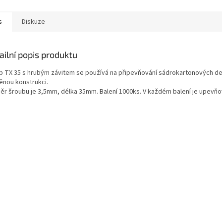
s
Diskuze
ailní popis produktu
b TX 35 s hrubým závitem se používá na připevňování sádrokartonových d
ěnou konstrukci.
ěr šroubu je 3,5mm, délka 35mm. Balení 1000ks. V každém balení je upevňov