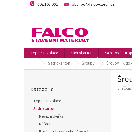
Přejít
602 163 092
obchod@falco-czech.cz
na
obsah
Tepelná izolace
Sádrokarton
Kazetové strop
Domů
Sádrokarton
Šrouby
Šrouby TX do 
P
Šrou
o
Přeskočit
s
Značka:
Kategorie
kategorie
t
r
Tepelná izolace
a
Sádrokarton
n
Revizní dvířka
n
í
Nářadí
p
Profily rohové a ukončovací