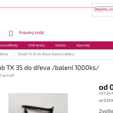
NÁKUPNÍ
Prázdný košík
KOŠÍK
ní podhledy
OSB desky
Stavba
Výprodej
dřeva
Šroub TX 35 do dřeva /balení 1000ks/
b TX 35 do dřeva /balení 1000ks/
Top Kraft
od
0
od
0,24 
Měrná
od 0,29 K
cena:
Zvolt