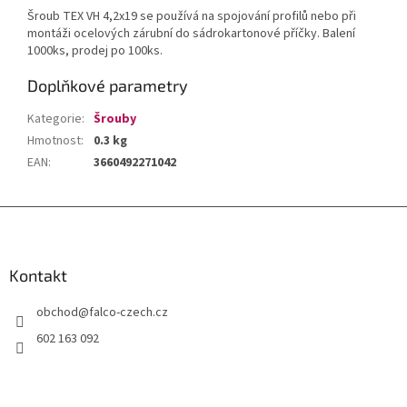
Šroub TEX VH 4,2x19 se používá na spojování profilů nebo při
montáži ocelových zárubní do sádrokartonové příčky. Balení
1000ks, prodej po 100ks.
Doplňkové parametry
Kategorie
:
Šrouby
Hmotnost
:
0.3 kg
EAN
:
3660492271042
Z
á
p
a
Kontakt
t
obchod
@
falco-czech.cz
í
602 163 092