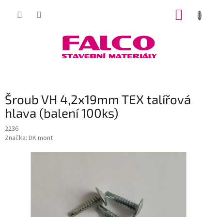
Přejít
NÁKUP
na
obsah
KOŠÍK
Šroub VH 4,2x19mm TEX talířová
hlava (balení 100ks)
2236
Značka:
DK mont