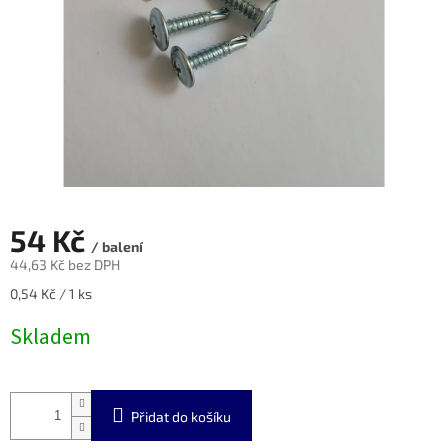
54 Kč
/ balení
44,63 Kč bez DPH
Měrná
0,54 Kč / 1 ks
cena:
Skladem
Přidat do košíku