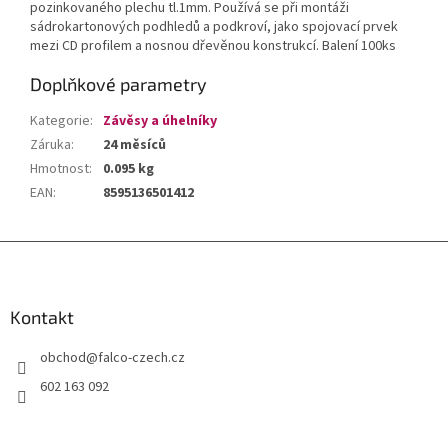
pozinkovaného plechu tl.1mm. Používá se při montáži
sádrokartonových podhledů a podkroví, jako spojovací prvek
mezi CD profilem a nosnou dřevěnou konstrukcí. Balení 100ks
Doplňkové parametry
Kategorie
:
Závěsy a úhelníky
Záruka
:
24 měsíců
Hmotnost
:
0.095 kg
EAN
:
8595136501412
Z
á
p
a
Kontakt
t
obchod
@
falco-czech.cz
í
602 163 092