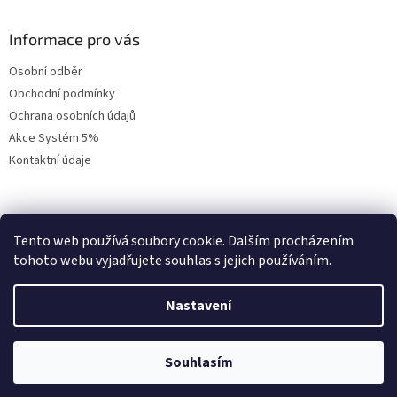
Informace pro vás
Osobní odběr
Obchodní podmínky
Ochrana osobních údajů
Akce Systém 5%
Kontaktní údaje
Přihlášení
Tento web používá soubory cookie. Dalším procházením
tohoto webu vyjadřujete souhlas s jejich používáním.
E-mail
Heslo
Nastavení
PŘIHLÁSIT SE
Souhlasím
Nová registrace
Zapomenuté heslo