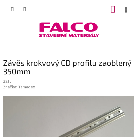
Přejít
NÁKUP
na
obsah
KOŠÍK
Závěs krokvový CD profilu zaoblený
350mm
2315
Značka:
Tamadex