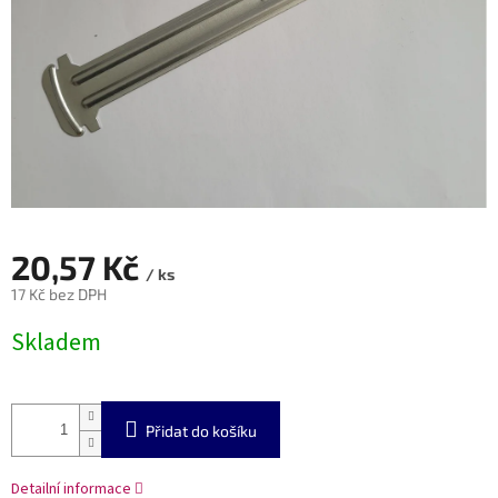
20,57 Kč
/ ks
17 Kč bez DPH
Měrná
Skladem
cena:
Přidat do košíku
Detailní informace