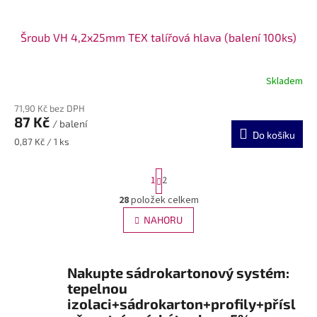
Šroub VH 4,2x25mm TEX talířová hlava (balení 100ks)
Skladem
71,90 Kč bez DPH
87 Kč
/ balení
Do košíku
Měrná
0,87 Kč / 1 ks
cena:
S
1
2
t
r
28
položek celkem
O
á
v
NAHORU
n
l
k
á
o
v
d
á
Nakupte sádrokartonový systém:
a
n
c
tepelnou
í
í
izolaci+sádrokarton+profily+přísl
p