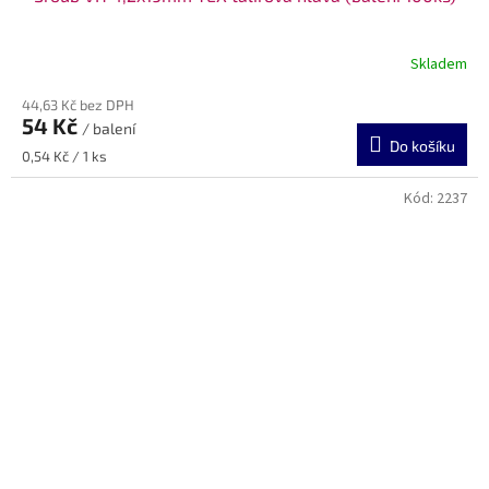
Skladem
44,63 Kč bez DPH
54 Kč
/ balení
Do košíku
Měrná
0,54 Kč / 1 ks
cena:
Kód:
2237