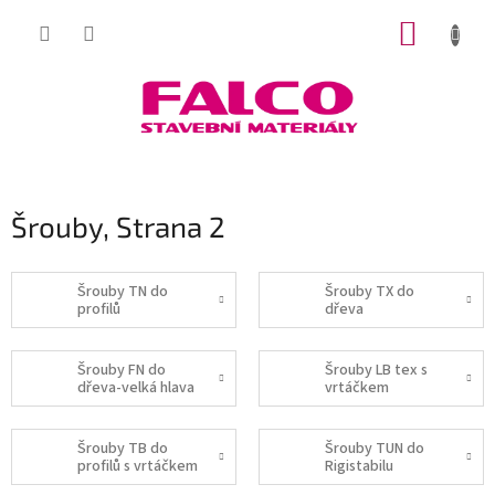
Přejít
NÁKUP
na
obsah
KOŠÍK
Šrouby
, Strana 2
Šrouby TN do
Šrouby TX do
profilů
dřeva
Šrouby FN do
Šrouby LB tex s
dřeva-velká hlava
vrtáčkem
Šrouby TB do
Šrouby TUN do
profilů s vrtáčkem
Rigistabilu