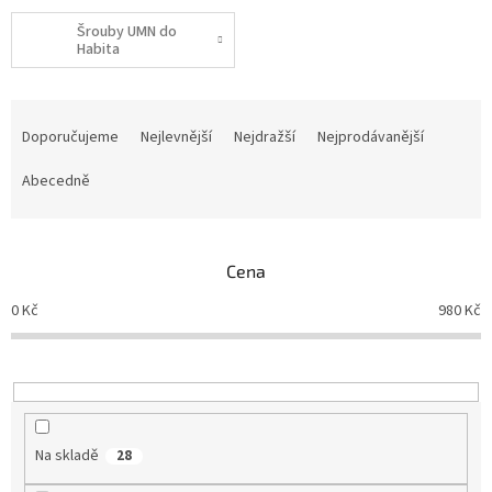
Šrouby UMN do
Habita
Ř
a
Doporučujeme
Nejlevnější
Nejdražší
Nejprodávanější
z
e
Abecedně
n
í
p
Cena
r
o
0
Kč
980
Kč
d
u
k
t
ů
Na skladě
28