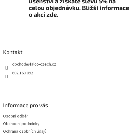
ušenství a získáte slevu 5% na
r
celou objednávku. Bližší informace
v
o akci zde.
k
y
v
Z
ý
á
p
i
p
s
a
Kontakt
u
t
obchod
@
falco-czech.cz
í
602 163 092
Informace pro vás
Osobní odběr
Obchodní podmínky
Ochrana osobních údajů