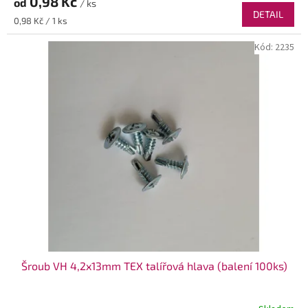
0,98 Kč
od
/ ks
DETAIL
Měrná
0,98 Kč / 1 ks
cena:
Kód:
2235
Šroub VH 4,2x13mm TEX talířová hlava (balení 100ks)