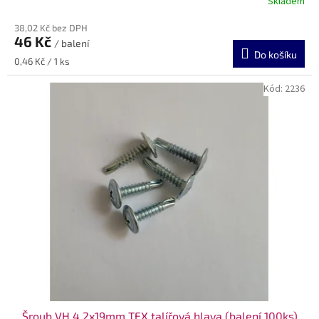
Skladem
38,02 Kč bez DPH
46 Kč
/ balení
Do košíku
Měrná
0,46 Kč / 1 ks
cena:
Kód:
2236
Šroub VH 4,2x19mm TEX talířová hlava (balení 100ks)