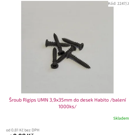
V
Kód:
2247/J
ý
p
i
s
p
r
o
d
u
k
t
ů
Šroub Rigips UMN 3,9x35mm do desek Habito /balení
1000ks/
Skladem
od 0,81 Kč bez DPH